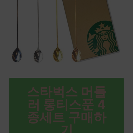
스타벅스 머들
러 롱티스푼 4
종세트 구매하
기