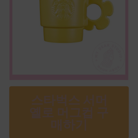
스타벅스 서머
옐로 머그컵 구
매하기