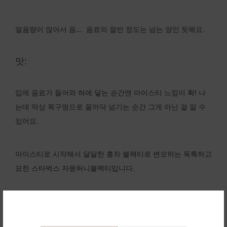
얼음량이 많아서 음… 음료의 절반 정도는 넘는 양인 듯해요.
맛:
입에 음료가 들어와 혀에 닿는 순간엔 아이스티 느낌이 확! 나
는데 막상 목구멍으로 꼴까닥 넘기는 순간 그게 아닌 걸 알 수
있어요.
아이스티로 시작해서 달달한 홍차 블랙티로 변모하는 독특하고
묘한 스타벅스 자몽허니블랙티입니다.
스타벅스 구매하기 >> 스타벅스 티바나 티백 15
개입 9종 모음 55g Starbucks Teavana Herbal
Tea Bags 1.96 oz 구매 바로가기