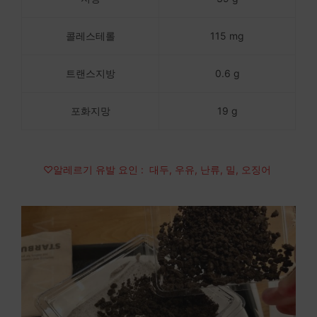
콜레스테롤
115 mg
트랜스지방
0.6 g
포화지망
19 g
♡알레르기 유발 요인 : 대두, 우유, 난류, 밀, 오징어