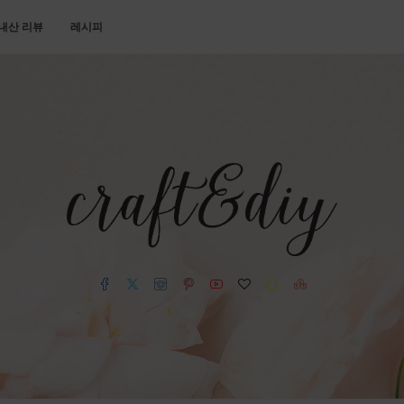
내산 리뷰
레시피