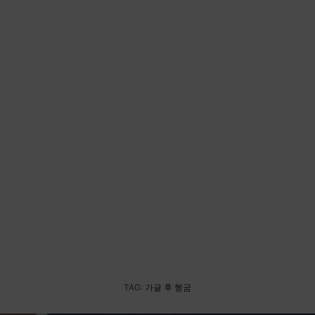
TAG:
가글 후 헹굼