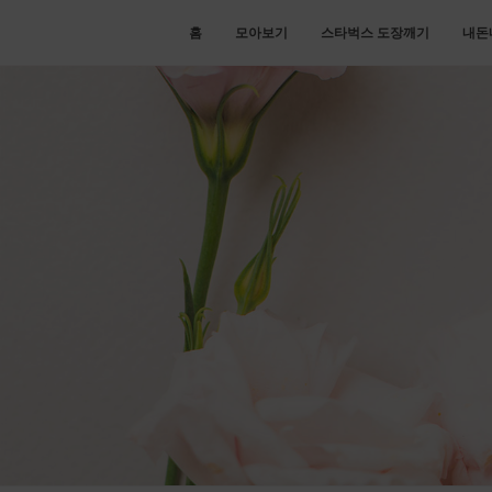
홈
모아보기
스타벅스 도장깨기
내돈