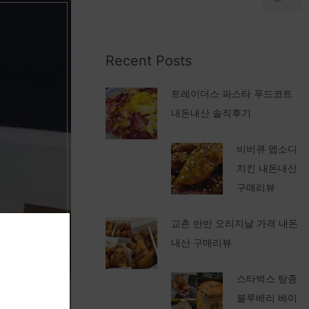
Recent Posts
트레이더스 파스타 푸드코트
내돈내산 솔직후기
비비큐 맵소디
치킨 내돈내산
구매리뷰
구매리뷰
교촌 반반 오리지날 가격 내돈
내산 구매리뷰
스타벅스 탕종
블루베리 베이