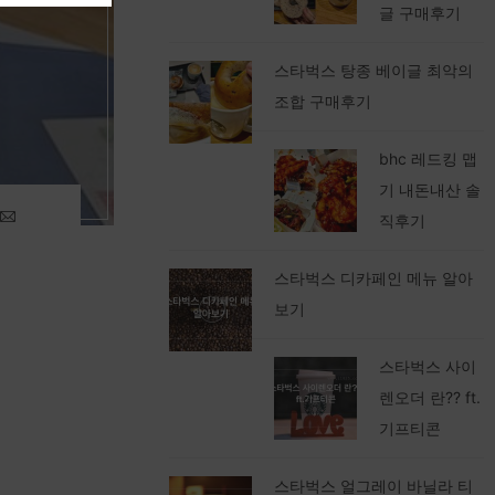
글 구매후기
스타벅스 탕종 베이글 최악의
조합 구매후기
bhc 레드킹 맵
기 내돈내산 솔
직후기
스타벅스 디카페인 메뉴 알아
보기
스타벅스 사이
렌오더 란?? ft.
기프티콘
스타벅스 얼그레이 바닐라 티