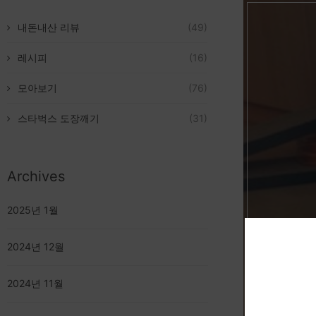
내돈내산 리뷰
(49)
레시피
(16)
모아보기
(76)
스타벅스 도장깨기
(31)
Archives
2025년 1월
테라브
2024년 12월
2024년 11월