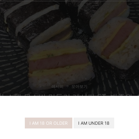
레시피
모아보기
 스팸 무스비 만들기 레시피 FT. 백종원
비
I AM 18 OR OLDER
I AM UNDER 18