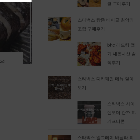
글 구매후기
스타벅스 탕종 베이글 최악의
조합 구매후기
bhc 레드킹 맵
기 내돈내산 솔
직후기
스타벅스 디카페인 메뉴 알아
보기
스타벅스 사이
렌오더 란?? ft.
기프티콘
스타벅스 얼그레이 바닐라 티