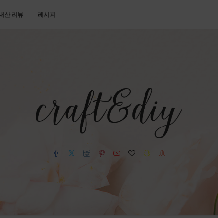
내산 리뷰
레시피