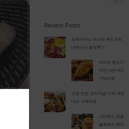
Recent Posts
트레이더스 파스타 푸드코트
내돈내산 솔직후기
비비큐 맵소디
치킨 내돈내산
구매리뷰
 스팸무스
교촌 반반 오리지날 가격 내돈
내산 구매리뷰
스타벅스 탕종
블루베리 베이