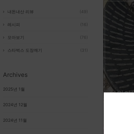
내돈내산 리뷰
(49)
레시피
(16)
모아보기
(76)
스타벅스 도장깨기
(31)
Archives
2025년 1월
하와이안
2024년 12월
2024년 11월