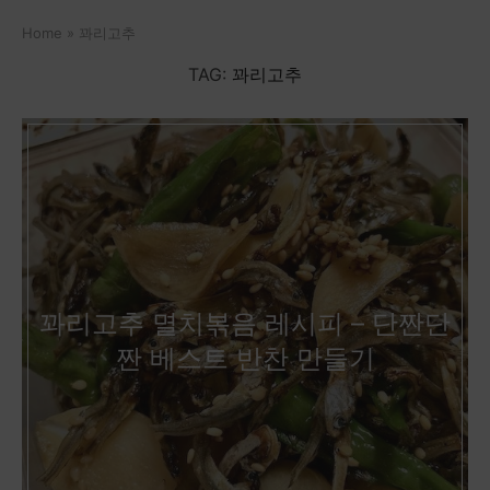
Home
»
꽈리고추
TAG:
꽈리고추
꽈리고추 멸치볶음 레시피 – 단짠단
짠 베스트 반찬 만들기