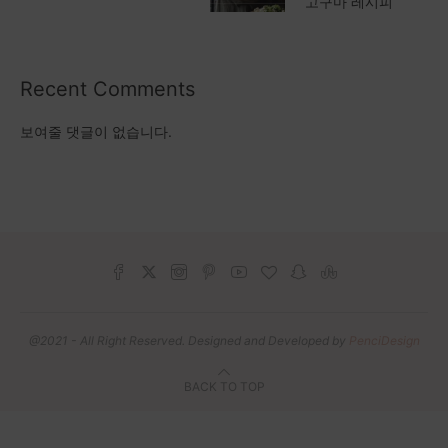
고구마 레시피
Recent Comments
보여줄 댓글이 없습니다.
@2021 - All Right Reserved. Designed and Developed by
PenciDesign
BACK TO TOP