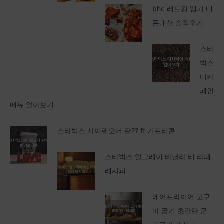
bhc 레드킹 맵기 내
돈내산 솔직후기
스타
벅스
디카
페인
메뉴 알아보기
스타벅스 사이렌오더 란?? ft.기프티콘
스타벅스 얼그레이 바닐라 티 라떼
레시피
에어프라이어 고구
마 굽기 초간단 군