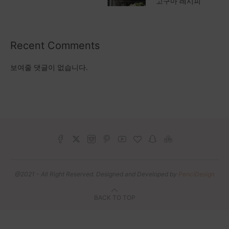
고구마 레시피
Recent Comments
보여줄 댓글이 없습니다.
@2021 - All Right Reserved. Designed and Developed by
PenciDesign
BACK TO TOP