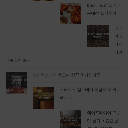
bhc 레드킹 맵기 내
돈내산 솔직후기
스타
벅스
디카
페인
메뉴 알아보기
스타벅스 사이렌오더 란?? ft.기프티콘
스타벅스 얼그레이 바닐라 티 라떼
레시피
에어프라이어 고구
마 굽기 초간단 군