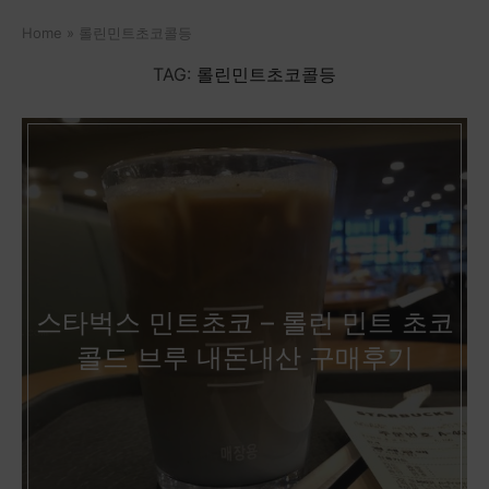
Home
»
롤린민트초코콜등
TAG:
롤린민트초코콜등
스타벅스 민트초코 – 롤린 민트 초코
콜드 브루 내돈내산 구매후기