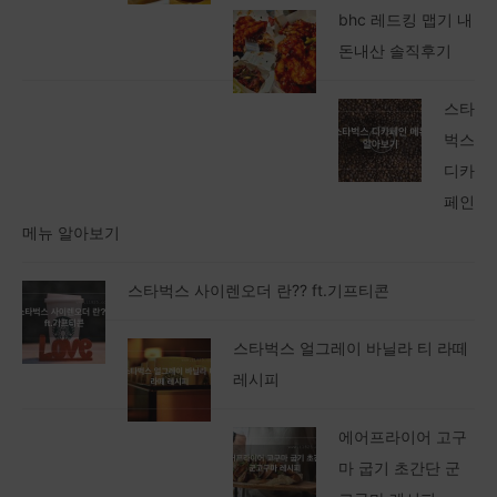
bhc 레드킹 맵기 내
돈내산 솔직후기
스타
벅스
디카
페인
메뉴 알아보기
스타벅스 사이렌오더 란?? ft.기프티콘
스타벅스 얼그레이 바닐라 티 라떼
레시피
에어프라이어 고구
마 굽기 초간단 군