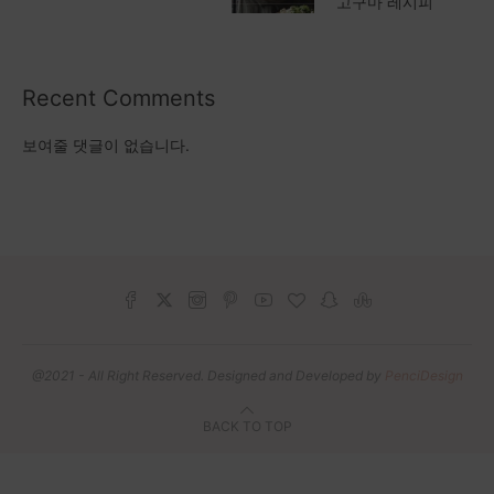
고구마 레시피
Recent Comments
보여줄 댓글이 없습니다.
@2021 - All Right Reserved. Designed and Developed by
PenciDesign
BACK TO TOP