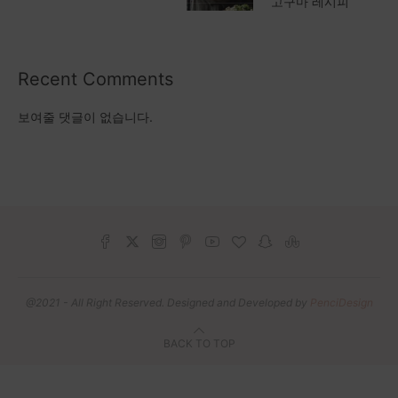
고구마 레시피
Recent Comments
보여줄 댓글이 없습니다.
@2021 - All Right Reserved. Designed and Developed by
PenciDesign
BACK TO TOP