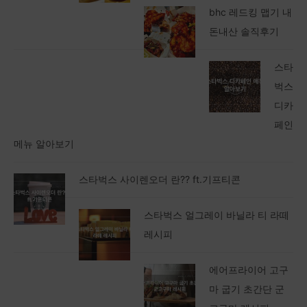
bhc 레드킹 맵기 내
돈내산 솔직후기
스타
벅스
디카
페인
메뉴 알아보기
스타벅스 사이렌오더 란?? ft.기프티콘
스타벅스 얼그레이 바닐라 티 라떼
레시피
에어프라이어 고구
마 굽기 초간단 군