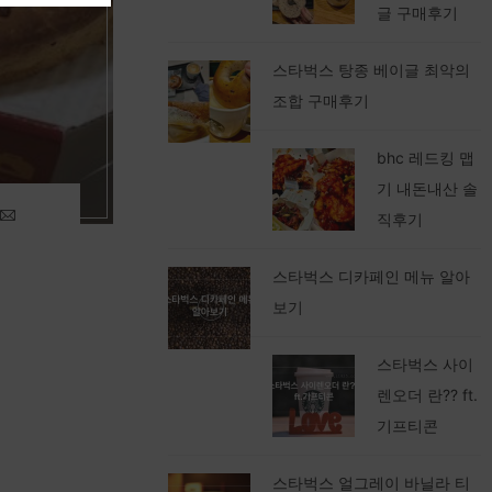
글 구매후기
스타벅스 탕종 베이글 최악의
조합 구매후기
bhc 레드킹 맵
기 내돈내산 솔
직후기
스타벅스 디카페인 메뉴 알아
보기
스타벅스 사이
렌오더 란?? ft.
기프티콘
스타벅스 얼그레이 바닐라 티