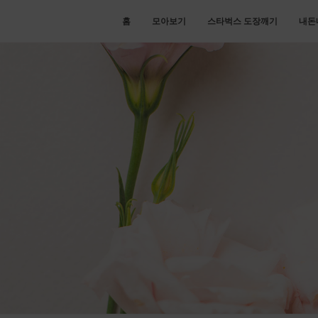
홈
모아보기
스타벅스 도장깨기
내돈