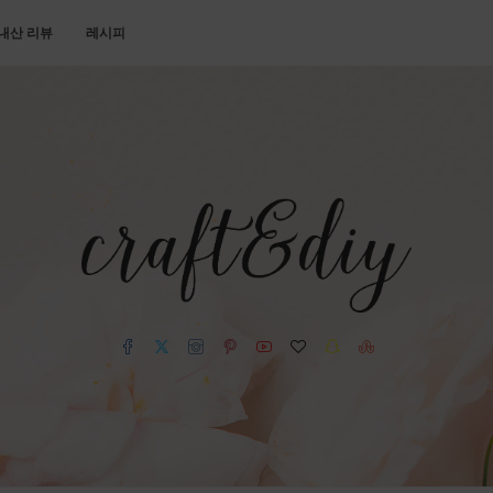
내산 리뷰
레시피