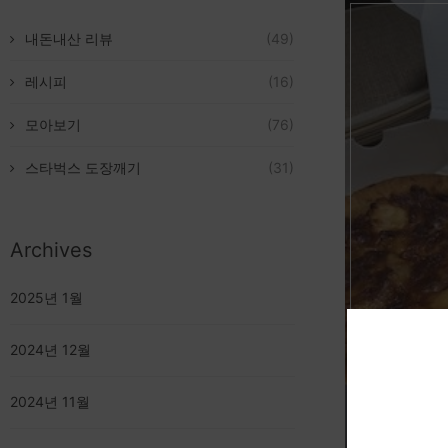
내돈내산 리뷰
(49)
레시피
(16)
모아보기
(76)
스타벅스 도장깨기
(31)
Archives
2025년 1월
비비
2024년 12월
2024년 11월