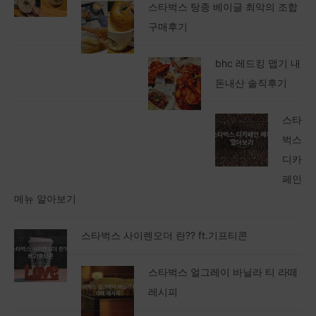
스타벅스 탕종 베이글 최악의 조합
구매후기
bhc 레드킹 맵기 내
돈내산 솔직후기
스타
벅스
디카
페인
메뉴 알아보기
스타벅스 사이렌오더 란?? ft.기프티콘
스타벅스 얼그레이 바닐라 티 라떼
레시피