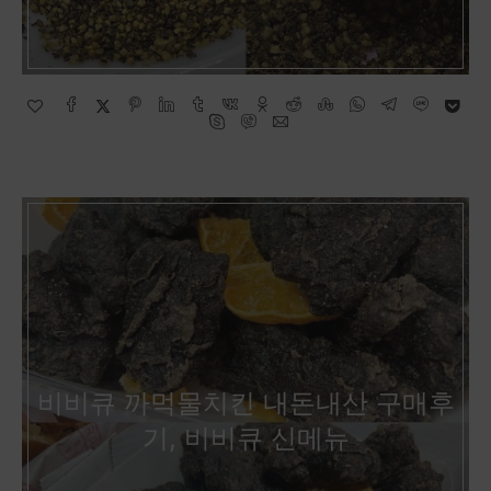
비비큐 까먹물치킨 내돈내산 구매후
기, 비비큐 신메뉴