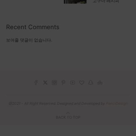
고구마 레시피
Recent Comments
보여줄 댓글이 없습니다.
@2021 - All Right Reserved. Designed and Developed by
PenciDesign
BACK TO TOP