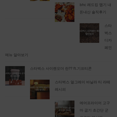
bhc 레드킹 맵기 내
돈내산 솔직후기
스타
벅스
디카
페인
메뉴 알아보기
스타벅스 사이렌오더 란?? ft.기프티콘
스타벅스 얼그레이 바닐라 티 라떼
레시피
에어프라이어 고구
마 굽기 초간단 군