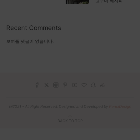
고구마 레시피
Recent Comments
보여줄 댓글이 없습니다.
@2021 - All Right Reserved. Designed and Developed by
PenciDesign
BACK TO TOP