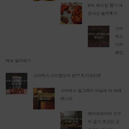
bhc 레드킹 맵기 내
돈내산 솔직후기
스타
벅스
디카
페인
메뉴 알아보기
스타벅스 사이렌오더 란?? ft.기프티콘
스타벅스 얼그레이 바닐라 티 라떼
레시피
에어프라이어 고구
마 굽기 초간단 군