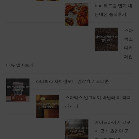
bhc 레드킹 맵기 내
돈내산 솔직후기
스타
벅스
디카
페인
메뉴 알아보기
스타벅스 사이렌오더 란?? ft.기프티콘
스타벅스 얼그레이 바닐라 티 라떼
레시피
에어프라이어 고구
마 굽기 초간단 군