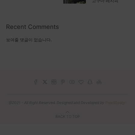
고구마 레시피
Recent Comments
보여줄 댓글이 없습니다.
@2021 - All Right Reserved. Designed and Developed by
PenciDesign
BACK TO TOP