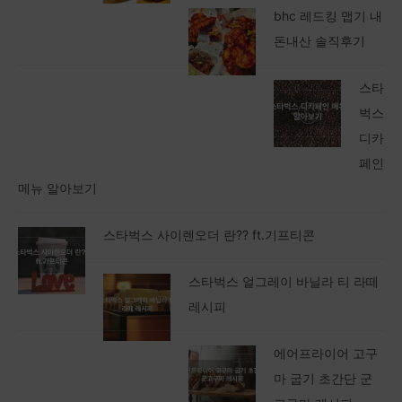
bhc 레드킹 맵기 내
돈내산 솔직후기
스타
벅스
디카
페인
메뉴 알아보기
스타벅스 사이렌오더 란?? ft.기프티콘
스타벅스 얼그레이 바닐라 티 라떼
레시피
에어프라이어 고구
마 굽기 초간단 군