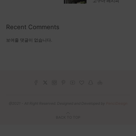
고구마 레시피
Recent Comments
보여줄 댓글이 없습니다.
@2021 - All Right Reserved. Designed and Developed by
PenciDesign
BACK TO TOP