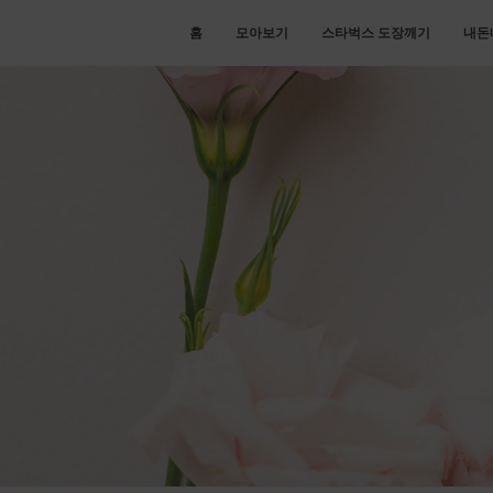
홈
모아보기
스타벅스 도장깨기
내돈