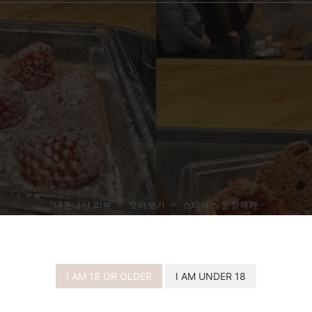
내돈내산 리뷰
모아보기
스타벅스 도장깨기
벅스 봄딸기 초콜릿 스윗박스 내돈내산 구
I AM 18 OR OLDER
I AM UNDER 18