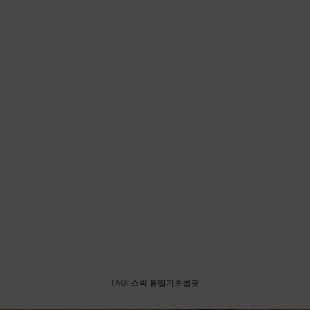
TAG:
스벅 봄딸기초콜릿