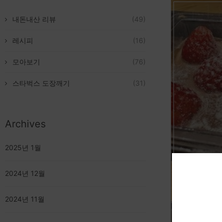
내돈내산 리뷰
(49)
레시피
(16)
모아보기
(76)
스타벅스 도장깨기
(31)
Archives
2025년 1월
스타
2024년 12월
2024년 11월