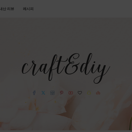
내산 리뷰
레시피