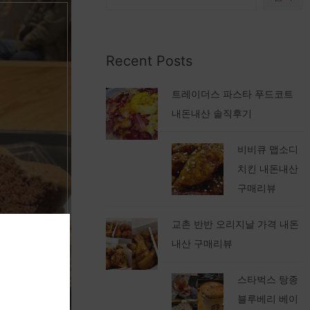
Recent Posts
트레이더스 파스타 푸드코트
내돈내산 솔직후기
비비큐 맵소디
치킨 내돈내산
구매리뷰
매후기
교촌 반반 오리지날 가격 내돈
내산 구매리뷰
스타벅스 탕종
블루베리 베이