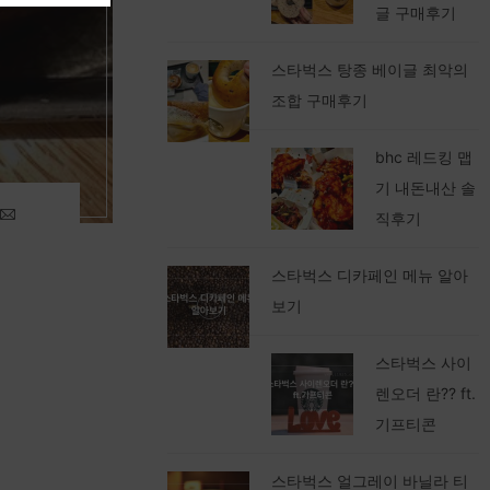
글 구매후기
스타벅스 탕종 베이글 최악의
조합 구매후기
bhc 레드킹 맵
기 내돈내산 솔
직후기
스타벅스 디카페인 메뉴 알아
보기
스타벅스 사이
렌오더 란?? ft.
기프티콘
스타벅스 얼그레이 바닐라 티