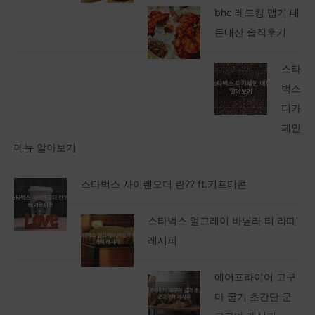
bhc 레드킹 맵기 내
돈내산 솔직후기
스타
벅스
디카
페인
메뉴 알아보기
스타벅스 사이렌오더 란?? ft.기프티콘
스타벅스 얼그레이 바닐라 티 라떼
레시피
에어프라이어 고구
마 굽기 초간단 군