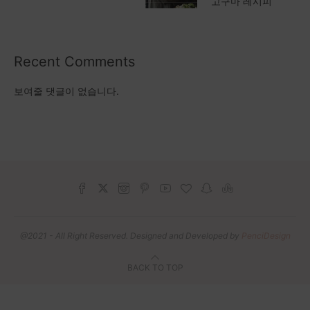
고구마 레시피
Recent Comments
보여줄 댓글이 없습니다.
@2021 - All Right Reserved. Designed and Developed by
PenciDesign
BACK TO TOP