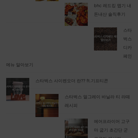
bhc 레드킹 맵기 내
돈내산 솔직후기
스타
벅스
디카
페인
메뉴 알아보기
스타벅스 사이렌오더 란?? ft.기프티콘
스타벅스 얼그레이 바닐라 티 라떼
레시피
에어프라이어 고구
마 굽기 초간단 군