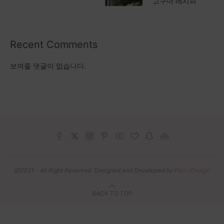
고구마 레시피
Recent Comments
보여줄 댓글이 없습니다.
@2021 - All Right Reserved. Designed and Developed by
PenciDesign
BACK TO TOP