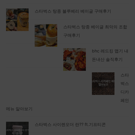
스타벅스 탕종 베이글 최악의 조합
구매후기
bhc 레드킹 맵기 내
돈내산 솔직후기
스타
벅스
디카
페인
메뉴 알아보기
스타벅스 사이렌오더 란?? ft.기프티콘
스타벅스 얼그레이 바닐라 티 라떼
레시피