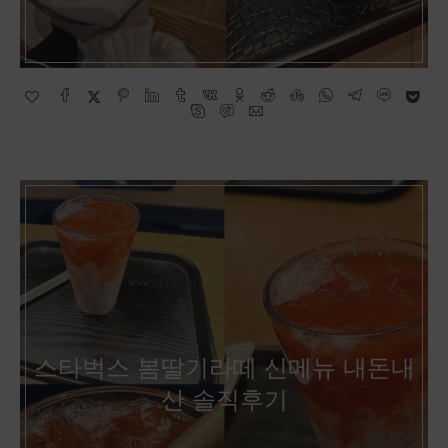
스타벅스 봄딸기라떼 신메뉴 내돈내
산 솔직후기