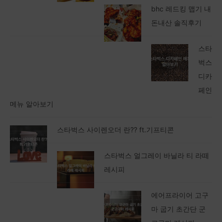
bhc 레드킹 맵기 내
돈내산 솔직후기
스타
벅스
디카
페인
메뉴 알아보기
스타벅스 사이렌오더 란?? ft.기프티콘
스타벅스 얼그레이 바닐라 티 라떼
레시피
에어프라이어 고구
마 굽기 초간단 군