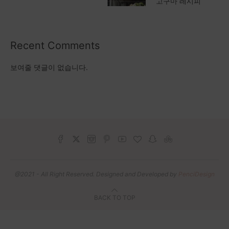
고구마 레시피
Recent Comments
보여줄 댓글이 없습니다.
@2021 - All Right Reserved. Designed and Developed by
PenciDesign
BACK TO TOP