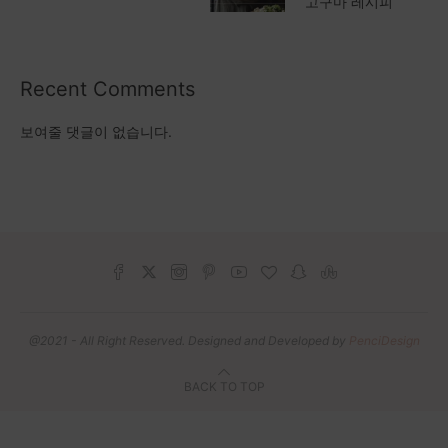
고구마 레시피
Recent Comments
보여줄 댓글이 없습니다.
@2021 - All Right Reserved. Designed and Developed by
PenciDesign
BACK TO TOP