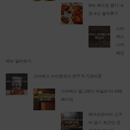
bhc 레드킹 맵기 내
돈내산 솔직후기
스타
벅스
디카
페인
메뉴 알아보기
스타벅스 사이렌오더 란?? ft.기프티콘
스타벅스 얼그레이 바닐라 티 라떼
레시피
에어프라이어 고구
마 굽기 초간단 군