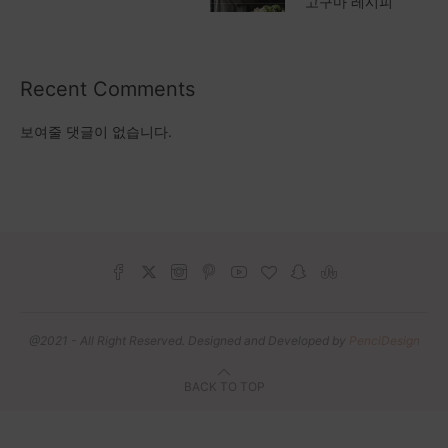
고구마 레시피
Recent Comments
보여줄 댓글이 없습니다.
@2021 - All Right Reserved. Designed and Developed by
PenciDesign
BACK TO TOP