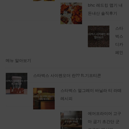
bhc 레드킹 맵기 내
돈내산 솔직후기
스타
벅스
디카
페인
메뉴 알아보기
스타벅스 사이렌오더 란?? ft.기프티콘
스타벅스 얼그레이 바닐라 티 라떼
레시피
에어프라이어 고구
마 굽기 초간단 군