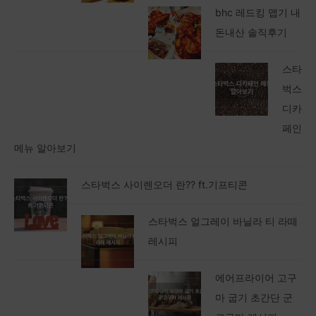
bhc 레드킹 맵기 내
돈내산 솔직후기
스타
벅스
디카
페인
메뉴 알아보기
스타벅스 사이렌오더 란?? ft.기프티콘
스타벅스 얼그레이 바닐라 티 라떼
레시피
에어프라이어 고구
마 굽기 초간단 군