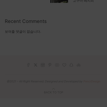
고구마 레시피
Recent Comments
보여줄 댓글이 없습니다.
@2021 - All Right Reserved. Designed and Developed by
PenciDesign
BACK TO TOP