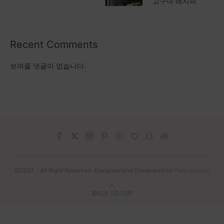
고구마 레시피
Recent Comments
보여줄 댓글이 없습니다.
@2021 - All Right Reserved. Designed and Developed by
PenciDesign
BACK TO TOP