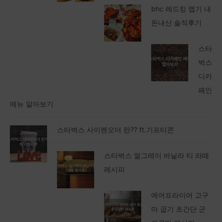
bhc 레드킹 맵기 내
돈내산 솔직후기
스타
벅스
디카
페인
메뉴 알아보기
스타벅스 사이렌오더 란?? ft.기프티콘
스타벅스 얼그레이 바닐라 티 라떼
레시피
에어프라이어 고구
마 굽기 초간단 군