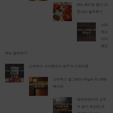
bhc 레드킹 맵기 내
돈내산 솔직후기
스타
벅스
디카
페인
메뉴 알아보기
스타벅스 사이렌오더 란?? ft.기프티콘
스타벅스 얼그레이 바닐라 티 라떼
레시피
에어프라이어 고구
마 굽기 초간단 군