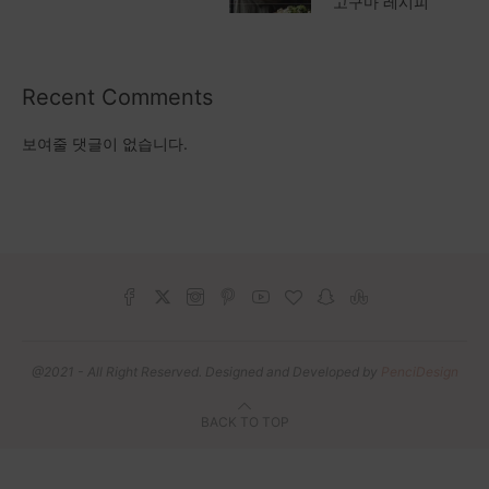
고구마 레시피
Recent Comments
보여줄 댓글이 없습니다.
@2021 - All Right Reserved. Designed and Developed by
PenciDesign
BACK TO TOP