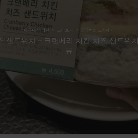
내돈내산 리뷰
모아보기
스타벅스 도장깨기
 샌드위치 – 크랜베리 치킨 치즈 샌드위
뷰