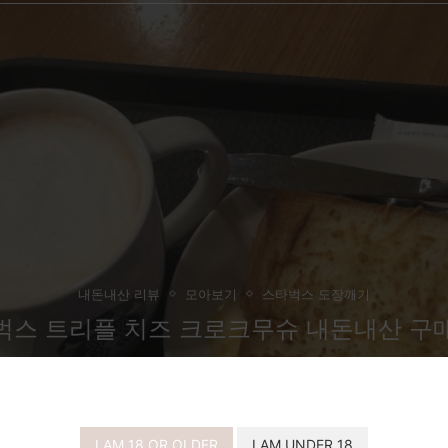
내돈내산 리뷰
모아보기
스타벅스 도장깨기
벅스 트리플 치즈 크로크무슈 내돈내산 구
I AM 18 OR OLDER
I AM UNDER 18