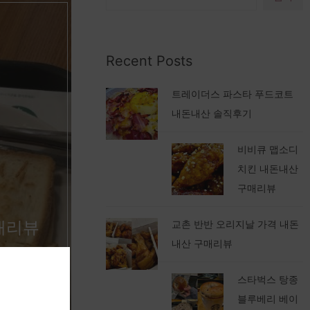
Recent Posts
트레이더스 파스타 푸드코트
내돈내산 솔직후기
비비큐 맵소디
치킨 내돈내산
구매리뷰
매리뷰
교촌 반반 오리지날 가격 내돈
내산 구매리뷰
스타벅스 탕종
블루베리 베이