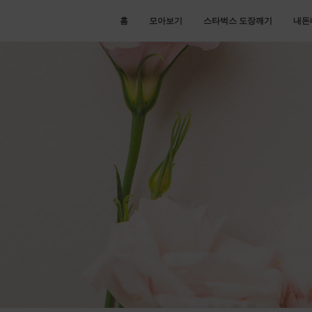
홈
모아보기
스타벅스 도장깨기
내돈