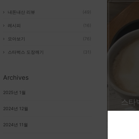
내돈내산 리뷰
(49)
레시피
(16)
모아보기
(76)
스타벅스 도장깨기
(31)
Archives
2025년 1월
스타
2024년 12월
2024년 11월