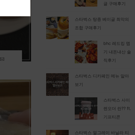
글 구매후기
스타벅스 탕종 베이글 최악의
조합 구매후기
bhc 레드킹 맵
기 내돈내산 솔
직후기
스타벅스 디카페인 메뉴 알아
보기
스타벅스 사이
렌오더 란?? ft.
기프티콘
스타벅스 얼그레이 바닐라 티