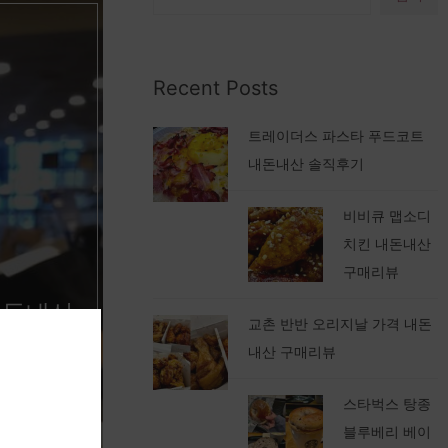
Recent Posts
트레이더스 파스타 푸드코트
내돈내산 솔직후기
비비큐 맵소디
치킨 내돈내산
구매리뷰
내돈내산
교촌 반반 오리지날 가격 내돈
내산 구매리뷰
스타벅스 탕종
블루베리 베이