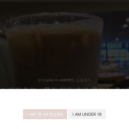
모아보기
스타벅스 도장깨기
스 민트초코 – 롤린 민트 초코 콜드 브루 
구매후기
I AM 18 OR OLDER
I AM UNDER 18