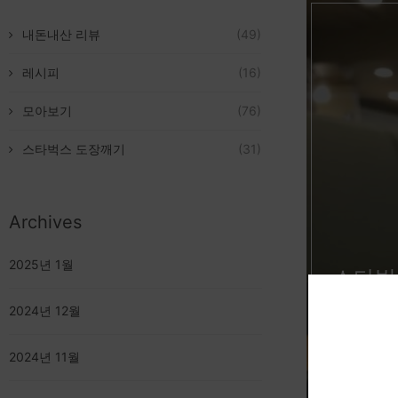
내돈내산 리뷰
(49)
레시피
(16)
모아보기
(76)
스타벅스 도장깨기
(31)
Archives
2025년 1월
스타벅
2024년 12월
2024년 11월