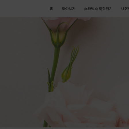
홈
모아보기
스타벅스 도장깨기
내돈