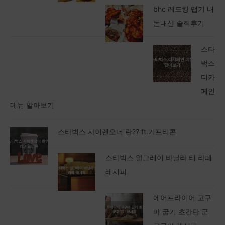
bhc 레드킹 맵기 내
돈내산 솔직후기
스타
벅스
디카
페인
메뉴 알아보기
스타벅스 사이렌오더 란?? ft.기프티콘
스타벅스 얼그레이 바닐라 티 라떼
레시피
에어프라이어 고구
마 굽기 초간단 군