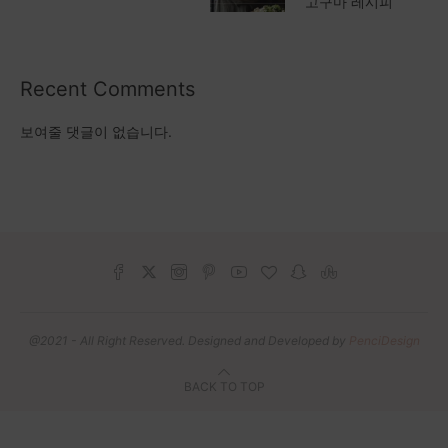
고구마 레시피
Recent Comments
보여줄 댓글이 없습니다.
@2021 - All Right Reserved. Designed and Developed by
PenciDesign
BACK TO TOP