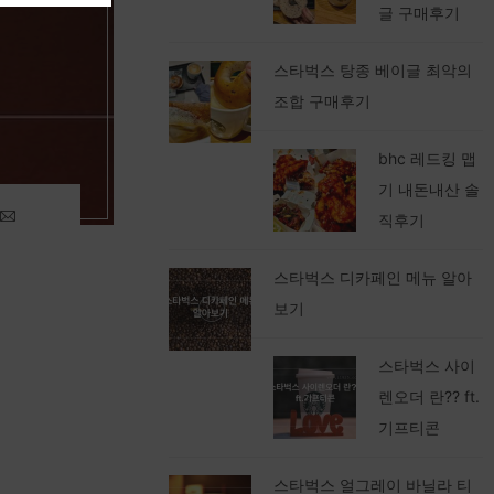
글 구매후기
스타벅스 탕종 베이글 최악의
조합 구매후기
bhc 레드킹 맵
기 내돈내산 솔
직후기
스타벅스 디카페인 메뉴 알아
보기
스타벅스 사이
렌오더 란?? ft.
기프티콘
스타벅스 얼그레이 바닐라 티