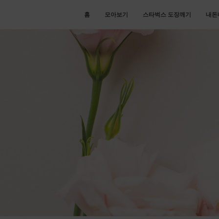
홈
모아보기
스타벅스 도장깨기
내돈