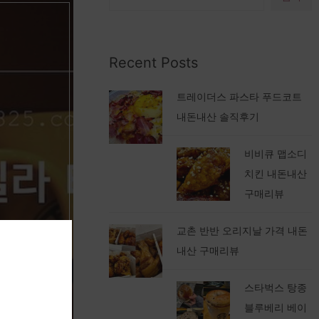
Recent Posts
트레이더스 파스타 푸드코트
내돈내산 솔직후기
비비큐 맵소디
치킨 내돈내산
구매리뷰
교촌 반반 오리지날 가격 내돈
내산 구매리뷰
스타벅스 탕종
블루베리 베이