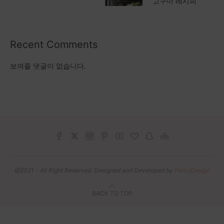
고구마 레시피
Recent Comments
보여줄 댓글이 없습니다.
@2021 - All Right Reserved. Designed and Developed by
PenciDesign
BACK TO TOP