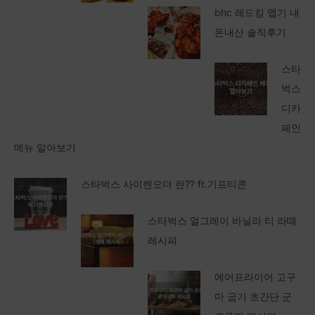
bhc 레드킹 맵기 내
돈내산 솔직후기
스타
벅스
디카
페인
메뉴 알아보기
스타벅스 사이렌오더 란?? ft.기프티콘
스타벅스 얼그레이 바닐라 티 라떼
레시피
에어프라이어 고구
마 굽기 초간단 군