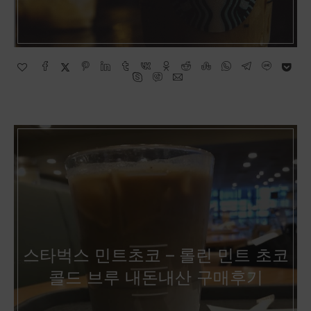
스타벅스 민트초코 – 롤린 민트 초코
콜드 브루 내돈내산 구매후기