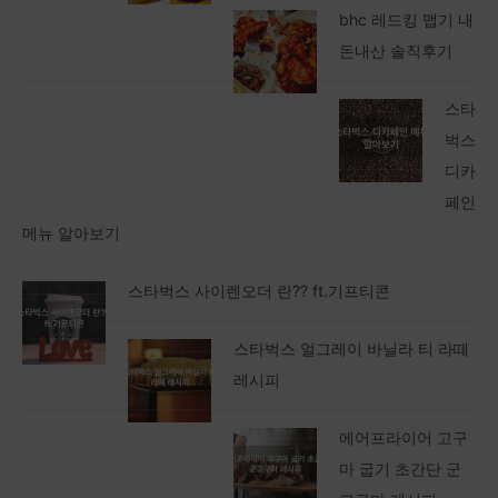
bhc 레드킹 맵기 내
돈내산 솔직후기
스타
벅스
디카
페인
메뉴 알아보기
스타벅스 사이렌오더 란?? ft.기프티콘
스타벅스 얼그레이 바닐라 티 라떼
레시피
에어프라이어 고구
마 굽기 초간단 군