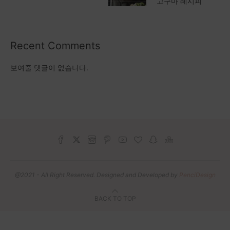
고구마 레시피
Recent Comments
보여줄 댓글이 없습니다.
@2021 - All Right Reserved. Designed and Developed by
PenciDesign
BACK TO TOP