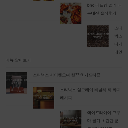
bhc 레드킹 맵기 내
돈내산 솔직후기
스타
벅스
디카
페인
메뉴 알아보기
스타벅스 사이렌오더 란?? ft.기프티콘
스타벅스 얼그레이 바닐라 티 라떼
레시피
에어프라이어 고구
마 굽기 초간단 군