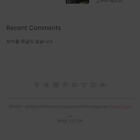
고구마 레시피
Recent Comments
보여줄 댓글이 없습니다.
@2021 - All Right Reserved. Designed and Developed by
PenciDesign
BACK TO TOP