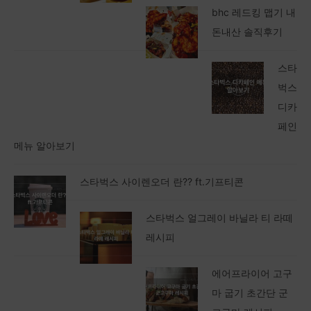
bhc 레드킹 맵기 내
돈내산 솔직후기
스타
벅스
디카
페인
메뉴 알아보기
스타벅스 사이렌오더 란?? ft.기프티콘
스타벅스 얼그레이 바닐라 티 라떼
레시피
에어프라이어 고구
마 굽기 초간단 군