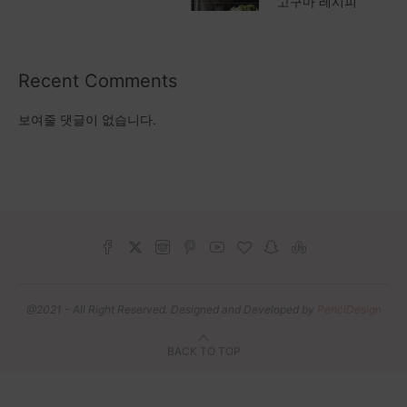
고구마 레시피
Recent Comments
보여줄 댓글이 없습니다.
@2021 - All Right Reserved. Designed and Developed by
PenciDesign
BACK TO TOP