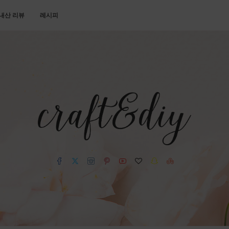
내산 리뷰
레시피