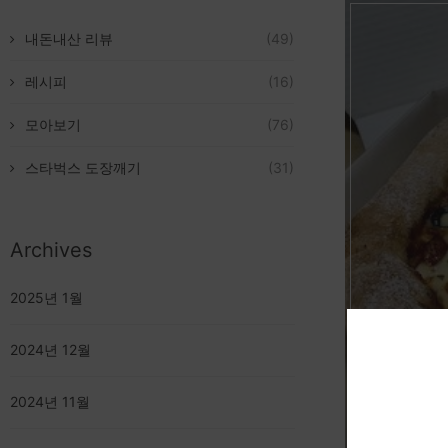
내돈내산 리뷰
(49)
레시피
(16)
모아보기
(76)
스타벅스 도장깨기
(31)
Archives
2025년 1월
2024년 12월
2024년 11월