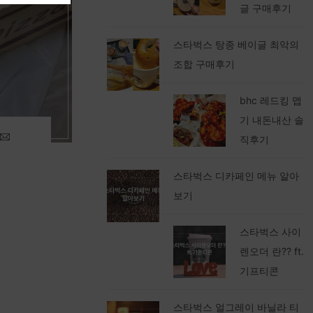
글 구매후기
스타벅스 탕종 베이글 최악의
조합 구매후기
bhc 레드킹 맵
기 내돈내산 솔
직후기
스타벅스 디카페인 메뉴 알아
보기
스타벅스 사이
렌오더 란?? ft.
기프티콘
스타벅스 얼그레이 바닐라 티