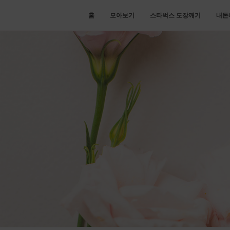
홈
모아보기
스타벅스 도장깨기
내돈