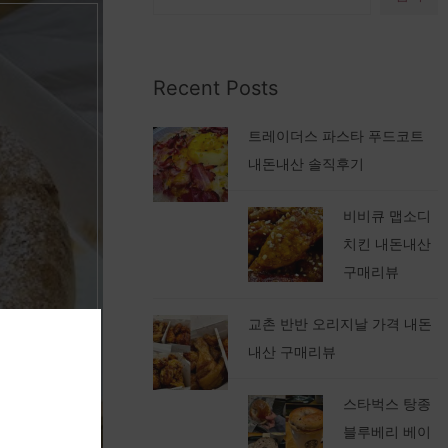
Recent Posts
트레이더스 파스타 푸드코트
내돈내산 솔직후기
비비큐 맵소디
치킨 내돈내산
구매리뷰
교촌 반반 오리지날 가격 내돈
내산 구매리뷰
스타벅스 탕종
블루베리 베이