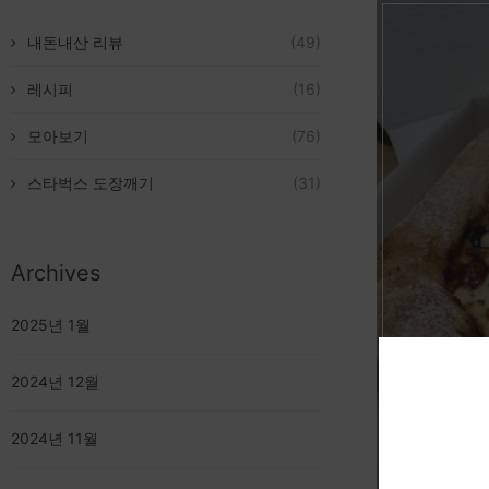
내돈내산 리뷰
(49)
레시피
(16)
모아보기
(76)
스타벅스 도장깨기
(31)
Archives
2025년 1월
2024년 12월
2024년 11월