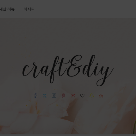
내산 리뷰
레시피