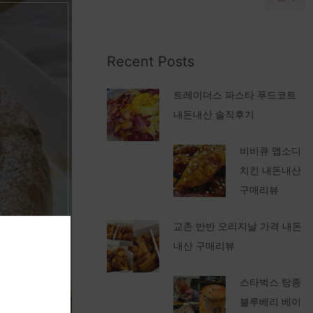
Recent Posts
트레이더스 파스타 푸드코트
내돈내산 솔직후기
비비큐 맵소디
치킨 내돈내산
구매리뷰
교촌 반반 오리지날 가격 내돈
내산 구매리뷰
스타벅스 탕종
블루베리 베이