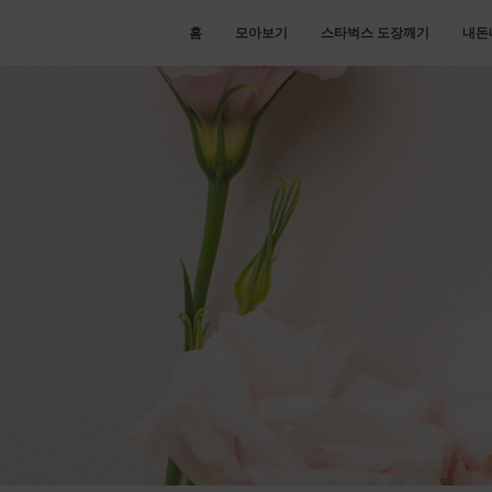
홈
모아보기
스타벅스 도장깨기
내돈