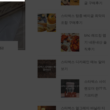
글 구매후기
스타벅스 탕종 베이글 최악의
조합 구매후기
bhc 레드킹 맵
기 내돈내산 솔
직후기
스타벅스 디카페인 메뉴 알아
보기
스타벅스 사이
렌오더 란?? ft.
기프티콘
스타벅스 얼그레이 바닐라 티