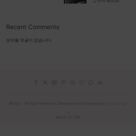
고구마 레시피
Recent Comments
보여줄 댓글이 없습니다.
@2021 - All Right Reserved. Designed and Developed by
PenciDesign
BACK TO TOP