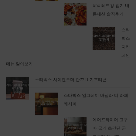
bhc 레드킹 맵기 내
돈내산 솔직후기
스타
벅스
디카
페인
메뉴 알아보기
스타벅스 사이렌오더 란?? ft.기프티콘
스타벅스 얼그레이 바닐라 티 라떼
레시피
에어프라이어 고구
마 굽기 초간단 군