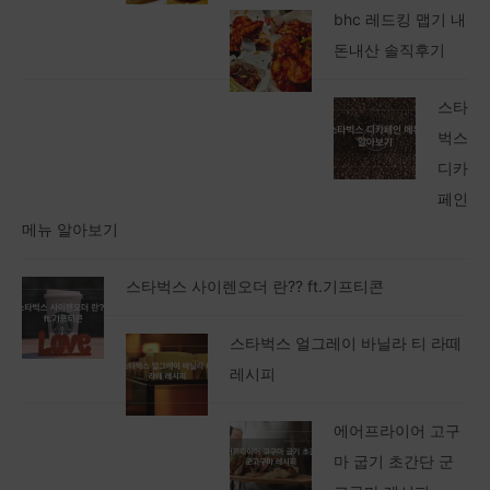
bhc 레드킹 맵기 내
돈내산 솔직후기
스타
벅스
디카
페인
메뉴 알아보기
스타벅스 사이렌오더 란?? ft.기프티콘
스타벅스 얼그레이 바닐라 티 라떼
레시피
에어프라이어 고구
마 굽기 초간단 군