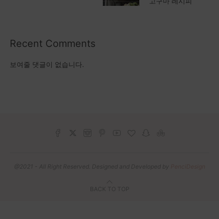
고구마 레시피
Recent Comments
보여줄 댓글이 없습니다.
@2021 - All Right Reserved. Designed and Developed by
PenciDesign
BACK TO TOP