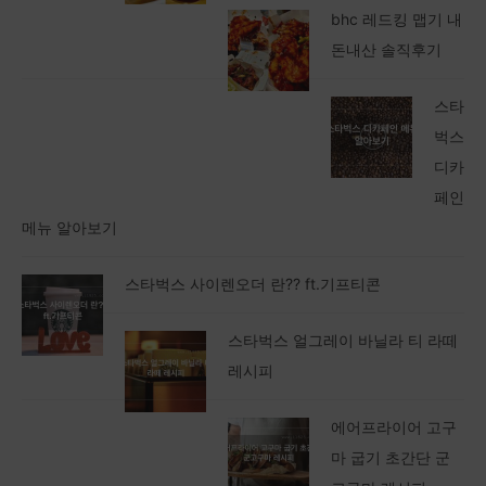
bhc 레드킹 맵기 내
돈내산 솔직후기
스타
벅스
디카
페인
메뉴 알아보기
스타벅스 사이렌오더 란?? ft.기프티콘
스타벅스 얼그레이 바닐라 티 라떼
레시피
에어프라이어 고구
마 굽기 초간단 군