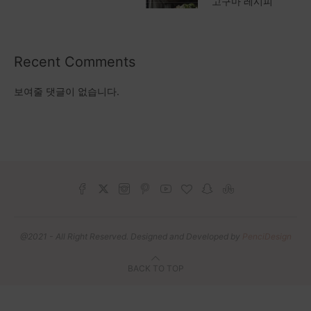
고구마 레시피
Recent Comments
보여줄 댓글이 없습니다.
@2021 - All Right Reserved. Designed and Developed by
PenciDesign
BACK TO TOP