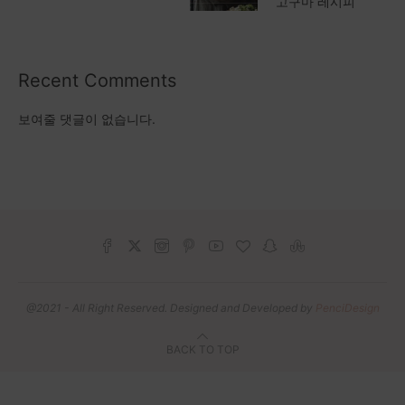
고구마 레시피
Recent Comments
보여줄 댓글이 없습니다.
@2021 - All Right Reserved. Designed and Developed by
PenciDesign
BACK TO TOP