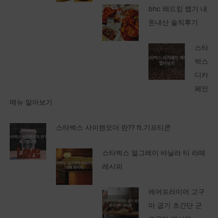
bhc 레드킹 맵기 내
돈내산 솔직후기
스타
벅스
디카
페인
메뉴 알아보기
스타벅스 사이렌오더 란?? ft.기프티콘
스타벅스 얼그레이 바닐라 티 라떼
레시피
에어프라이어 고구
마 굽기 초간단 군