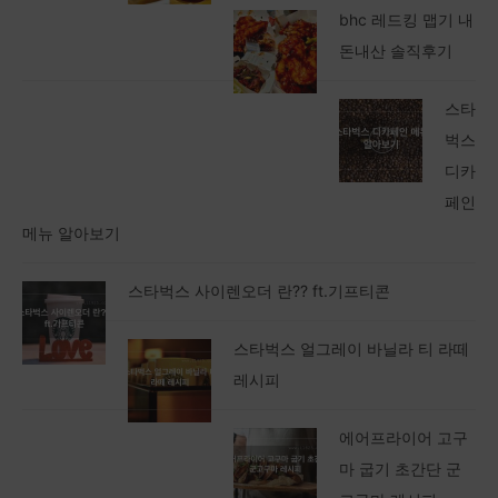
bhc 레드킹 맵기 내
돈내산 솔직후기
스타
벅스
디카
페인
메뉴 알아보기
스타벅스 사이렌오더 란?? ft.기프티콘
스타벅스 얼그레이 바닐라 티 라떼
레시피
에어프라이어 고구
마 굽기 초간단 군