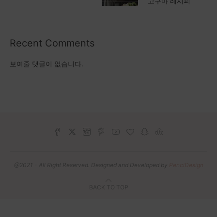
고구마 레시피
Recent Comments
보여줄 댓글이 없습니다.
@2021 - All Right Reserved. Designed and Developed by
PenciDesign
BACK TO TOP