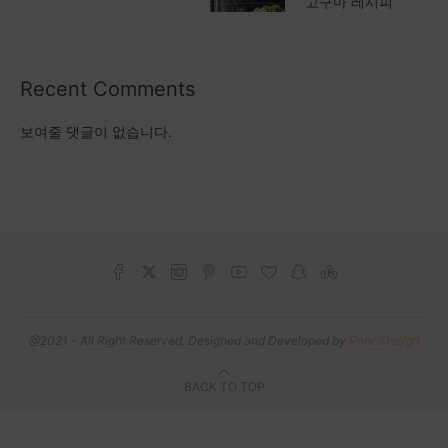
고구마 레시피
Recent Comments
보여줄 댓글이 없습니다.
@2021 - All Right Reserved. Designed and Developed by
PenciDesign
BACK TO TOP