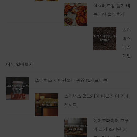
bhc 레드킹 맵기 내
돈내산 솔직후기
스타
벅스
디카
페인
메뉴 알아보기
스타벅스 사이렌오더 란?? ft.기프티콘
스타벅스 얼그레이 바닐라 티 라떼
레시피
에어프라이어 고구
마 굽기 초간단 군