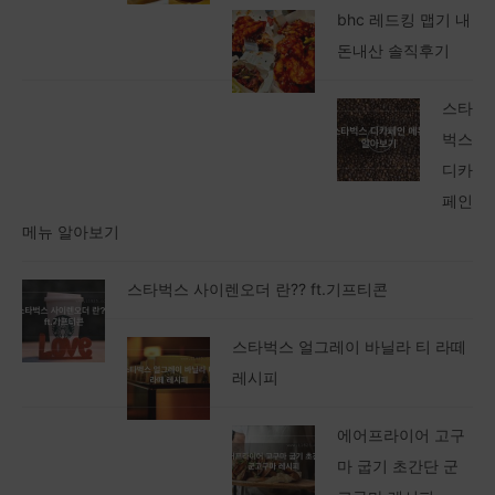
bhc 레드킹 맵기 내
돈내산 솔직후기
스타
벅스
디카
페인
메뉴 알아보기
스타벅스 사이렌오더 란?? ft.기프티콘
스타벅스 얼그레이 바닐라 티 라떼
레시피
에어프라이어 고구
마 굽기 초간단 군