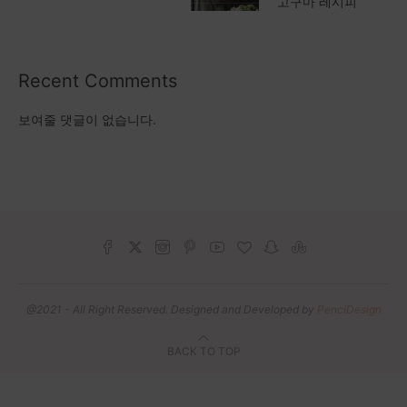
고구마 레시피
Recent Comments
보여줄 댓글이 없습니다.
@2021 - All Right Reserved. Designed and Developed by
PenciDesign
BACK TO TOP