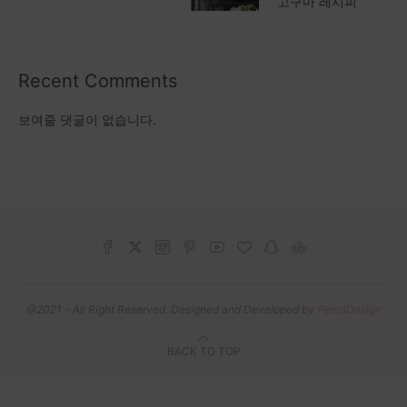
고구마 레시피
Recent Comments
보여줄 댓글이 없습니다.
@2021 - All Right Reserved. Designed and Developed by
PenciDesign
BACK TO TOP