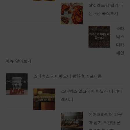
bhc 레드킹 맵기 내
돈내산 솔직후기
스타
벅스
디카
페인
메뉴 알아보기
스타벅스 사이렌오더 란?? ft.기프티콘
스타벅스 얼그레이 바닐라 티 라떼
레시피
에어프라이어 고구
마 굽기 초간단 군