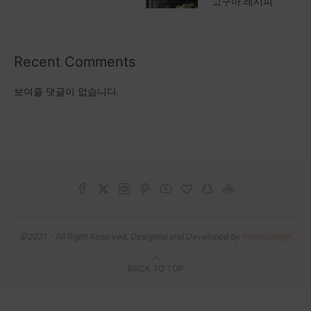
고구마 레시피
Recent Comments
보여줄 댓글이 없습니다.
@2021 - All Right Reserved. Designed and Developed by
PenciDesign
BACK TO TOP