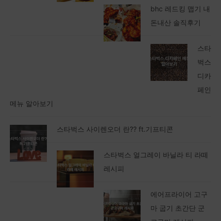
bhc 레드킹 맵기 내
돈내산 솔직후기
스타
벅스
디카
페인
메뉴 알아보기
스타벅스 사이렌오더 란?? ft.기프티콘
스타벅스 얼그레이 바닐라 티 라떼
레시피
에어프라이어 고구
마 굽기 초간단 군