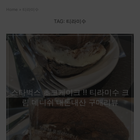
Home
»
티라미수
TAG:
티라미수
스타벅스 초코케이크 !! 티라미수 크
림 데니쉬 내돈내산 구매리뷰