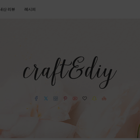
내산 리뷰
레시피