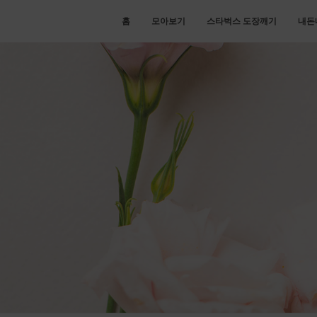
홈
모아보기
스타벅스 도장깨기
내돈