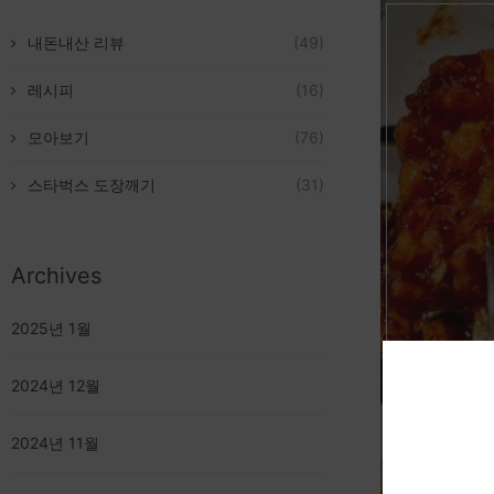
내돈내산 리뷰
(49)
레시피
(16)
모아보기
(76)
스타벅스 도장깨기
(31)
Archives
2025년 1월
2024년 12월
2024년 11월