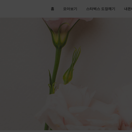
홈
모아보기
스타벅스 도장깨기
내돈