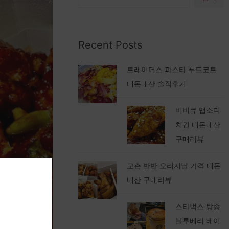
Recent Posts
트레이더스 파스타 푸드코트
내돈내산 솔직후기
비비큐 맵소디
치킨 내돈내산
구매리뷰
교촌 반반 오리지날 가격 내돈
내산 구매리뷰
스타벅스 탕종
블루베리 베이