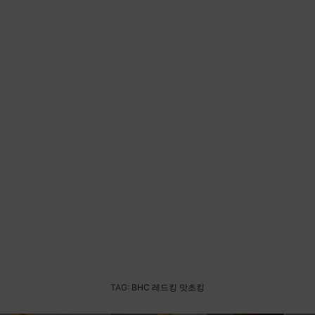
TAG:
BHC 레드킹 맛초킹