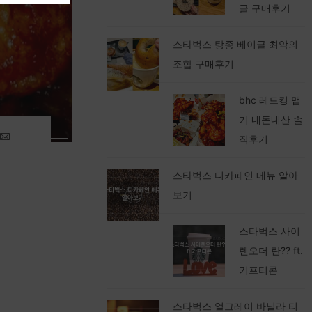
글 구매후기
스타벅스 탕종 베이글 최악의
조합 구매후기
bhc 레드킹 맵
기 내돈내산 솔
직후기
스타벅스 디카페인 메뉴 알아
보기
스타벅스 사이
렌오더 란?? ft.
기프티콘
스타벅스 얼그레이 바닐라 티