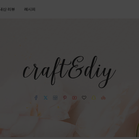
내산 리뷰
레시피