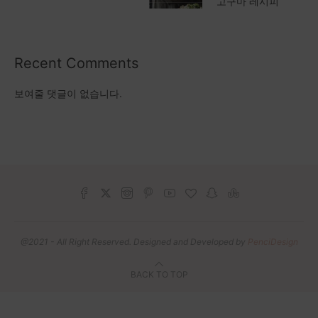
고구마 레시피
Recent Comments
보여줄 댓글이 없습니다.
@2021 - All Right Reserved. Designed and Developed by
PenciDesign
BACK TO TOP