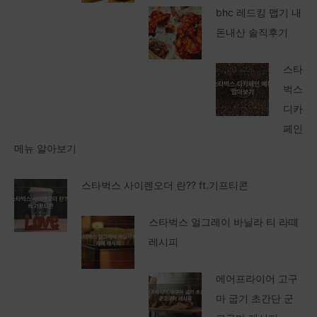
bhc 레드킹 맵기 내
돈내산 솔직후기
스타
벅스
디카
페인
메뉴 알아보기
스타벅스 사이렌오더 란?? ft.기프티콘
스타벅스 얼그레이 바닐라 티 라떼
레시피
에어프라이어 고구
마 굽기 초간단 군