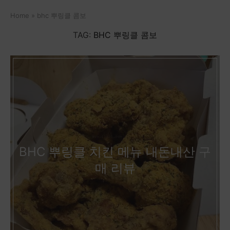
Home
»
bhc 뿌링클 콤보
TAG:
BHC 뿌링클 콤보
BHC 뿌링클 치킨 메뉴 내돈내산 구
매 리뷰