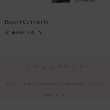
고구마 레시피
Recent Comments
보여줄 댓글이 없습니다.
@2021 - All Right Reserved. Designed and Developed by
PenciDesign
BACK TO TOP