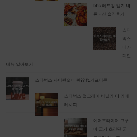
bhc 레드킹 맵기 내
돈내산 솔직후기
스타
벅스
디카
페인
메뉴 알아보기
스타벅스 사이렌오더 란?? ft.기프티콘
스타벅스 얼그레이 바닐라 티 라떼
레시피
에어프라이어 고구
마 굽기 초간단 군